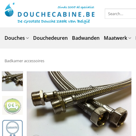
Skip
to
Search
for:
content
Douches
Douchedeuren
Badwanden
Maatwerk
Badkamer accessoires