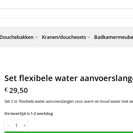
Douchebakken
Kranen/douchesets
Badkamermeube
Set flexibele water aanvoerslan
29,50
€
Set 2 st. flexibele water aanvoerslangen voor warm en koud water met ee
De levertijd is 1-2 werkdag
Set flexibele water aanvoerslangen quantity