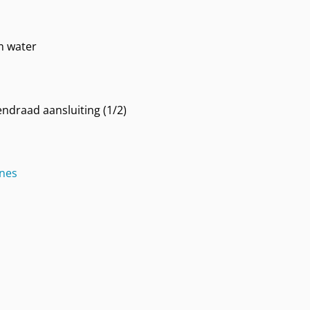
m water
endraad aansluiting (1/2)
nes