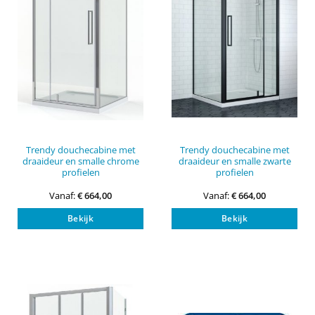
Trendy douchecabine met
Trendy douchecabine met
draaideur en smalle chrome
draaideur en smalle zwarte
profielen
profielen
Vanaf:
€
664,00
Vanaf:
€
664,00
Dit
Dit
Bekijk
Bekijk
product
pro
heeft
heef
meerdere
mee
variaties.
vari
Deze
Dez
optie
opti
kan
kan