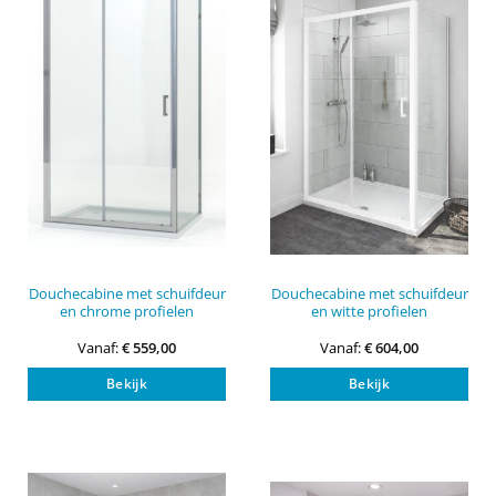
kan
kan
gekozen
gek
worden
wor
op
op
de
de
productpagina
pro
Douchecabine met schuifdeur
Douchecabine met schuifdeur
en chrome profielen
en witte profielen
Vanaf:
€
559,00
Vanaf:
€
604,00
Dit
Dit
Bekijk
Bekijk
product
pro
heeft
heef
meerdere
mee
variaties.
vari
Deze
Dez