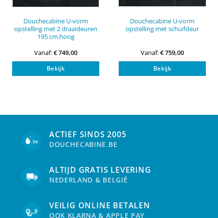
Douchecabine U-vorm
Douchecabine U-vorm
opstelling met 2 draaideuren
opstelling met schuifdeur
195 cm.hoog
Vanaf:
€
749,00
Vanaf:
€
759,00
Dit
Dit
Bekijk
Bekijk
product
pro
heeft
heef
meerdere
mee
variaties.
vari
Deze
Dez
optie
opti
kan
kan
ACTIEF SINDS 2005
gekozen
gek
DOUCHECABINE.BE
worden
wor
op
op
de
de
ALTIJD GRATIS LEVERING
productpagina
pro
NEDERLAND & BELGIË
VEILIG ONLINE BETALEN
OOK KLARNA & APPLE PAY