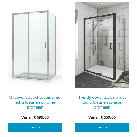
Deze
Dez
optie
opti
kan
kan
gekozen
gek
worden
wor
op
op
de
de
productpagina
pro
Maatwerk douchecabine met
Trendy douchecabine met
schuifdeur en chrome
schuifdeur en zwarte
profielen
profielen
Vanaf:
€
699,00
Vanaf:
€
559,00
Dit
Dit
Bekijk
Bekijk
product
pro
heeft
heef