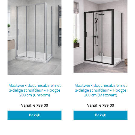
optie
opti
kan
kan
gekozen
gek
worden
wor
op
op
de
de
productpagina
pro
Maatwerk douchecabine met
Maatwerk douchecabine met
3-delige schuifdeur – Hoogte
3-delige schuifdeur – Hoogte
200 cm (Chroom)
200 cm (Matzwart)
Vanaf:
€
789,00
Vanaf:
€
789,00
Dit
Dit
Bekijk
Bekijk
product
pro
heeft
heef
meerdere
mee
variaties.
vari