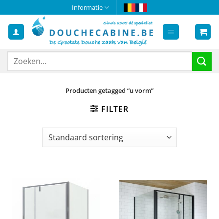
Ga
Informatie
naar
inhoud
Zoeken
naar:
Producten getagged “u vorm”
FILTER