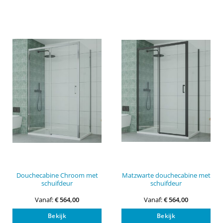
meerdere
mee
variaties.
vari
Deze
Dez
optie
opti
kan
kan
gekozen
gek
worden
wor
op
op
de
de
productpagina
pro
Douchecabine Chroom met
Matzwarte douchecabine met
schuifdeur
schuifdeur
Vanaf:
€
564,00
Vanaf:
€
564,00
Dit
Dit
Bekijk
Bekijk
product
pro