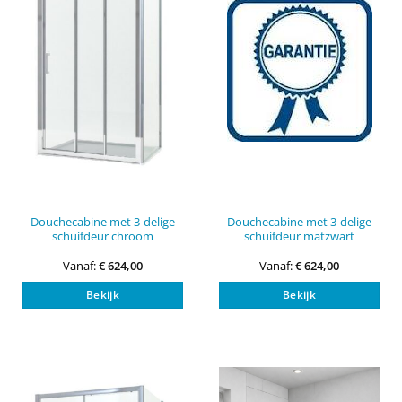
gekozen
gek
worden
wor
op
op
de
de
productpagina
pro
Douchecabine met 3-delige
Douchecabine met 3-delige
schuifdeur chroom
schuifdeur matzwart
Vanaf:
€
624,00
Vanaf:
€
624,00
Dit
Dit
Bekijk
Bekijk
product
pro
heeft
heef
meerdere
mee
variaties.
vari
Deze
Dez
optie
opti