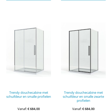
heeft
heef
meerdere
mee
variaties.
vari
Deze
Dez
optie
opti
kan
kan
gekozen
gek
worden
wor
op
op
de
de
productpagina
pro
Trendy douchecabine met
Trendy douchecabine met
schuifdeur en smalle profielen
schuifdeur en smalle zwarte
profielen
Vanaf:
€
684,00
Vanaf:
€
684,00