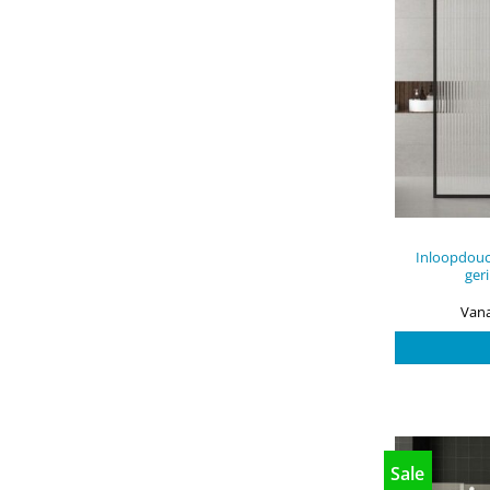
Inloopdou
ger
Vana
Sale