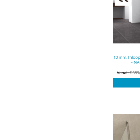
10 mm. Inloop
– NA
Vanaf:
€
389