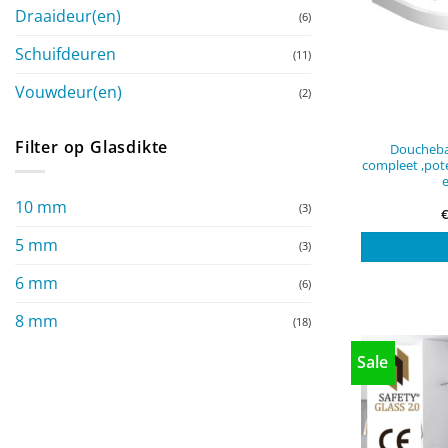
Draaideur(en)
(6)
Schuifdeuren
(11)
Vouwdeur(en)
(2)
Filter op Glasdikte
Doucheba
compleet ,pot
10 mm
(3)
5 mm
(3)
6 mm
(6)
8 mm
(18)
Sale