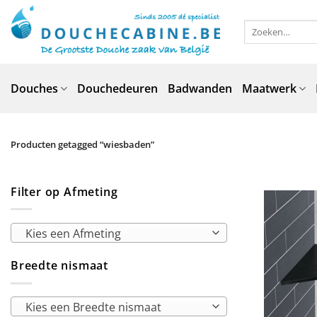
Ga
naar
Zoeken
naar:
inhoud
Douches
Douchedeuren
Badwanden
Maatwerk
Producten getagged “wiesbaden”
Filter op Afmeting
Kies een Afmeting
Breedte nismaat
Kies een Breedte nismaat