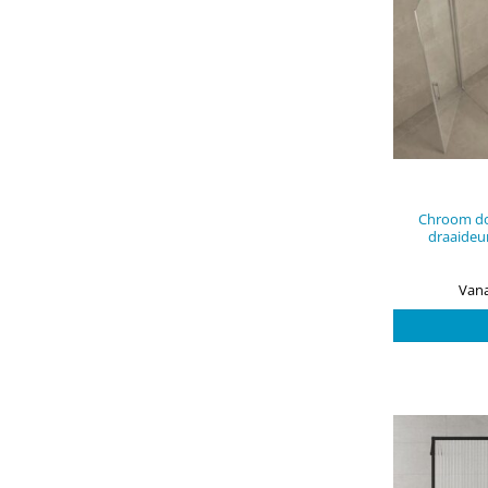
Chroom d
draaideu
Vana