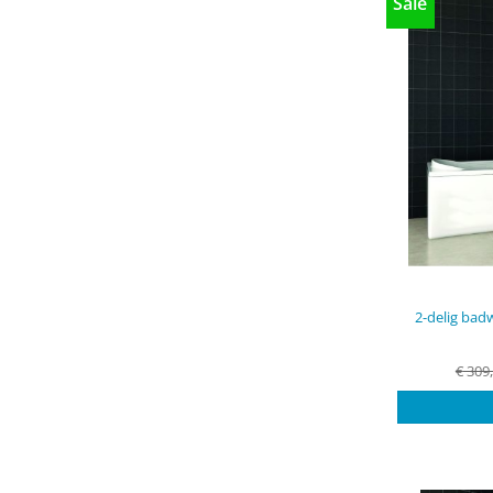
Sale
2-delig bad
€
309