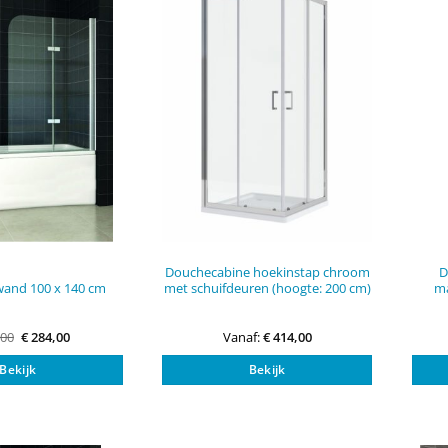
Douchecabine hoekinstap chroom
D
wand 100 x 140 cm
met schuifdeuren (hoogte: 200 cm)
ma
Oorspronkelijke
Huidige
,00
€
284,00
Vanaf:
€
414,00
prijs
prijs
Dit
was:
is:
Bekijk
Bekijk
€ 309,00.
€ 284,00.
product
heeft
meerdere
variaties.