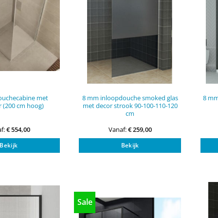
de
de
productpagina
productpagi
ouchecabine met
8 mm inloopdouche smoked glas
8 mm
r (200 cm hoog)
met decor strook 90-100-110-120
cm
f:
€
554,00
Vanaf:
€
259,00
Dit
Dit
Bekijk
Bekijk
product
product
heeft
heeft
meerdere
meerdere
variaties.
variaties.
Deze
Deze
optie
optie
Sale
kan
kan
gekozen
gekozen