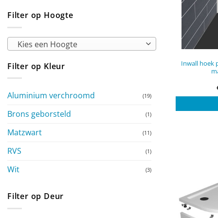
Filter op Hoogte
Kies een Hoogte
Inwall hoek 
Filter op Kleur
ma
Aluminium verchroomd
(19)
Brons geborsteld
(1)
Matzwart
(11)
RVS
(1)
Wit
(3)
Filter op Deur