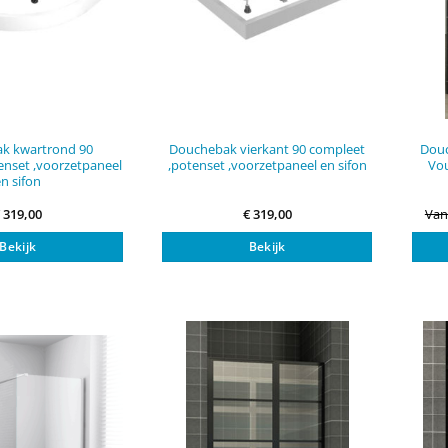
k kwartrond 90
Douchebak vierkant 90 compleet
Douc
enset ,voorzetpaneel
,potenset ,voorzetpaneel en sifon
Vou
en sifon
€
319,00
€
319,00
Van
Bekijk
Bekijk