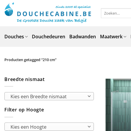
Ga
naar
Zoeken
naar:
inhoud
Douches
Douchedeuren
Badwanden
Maatwerk
Producten getagged “210 cm”
Breedte nismaat
Kies een Breedte nismaat
Filter op Hoogte
Kies een Hoogte