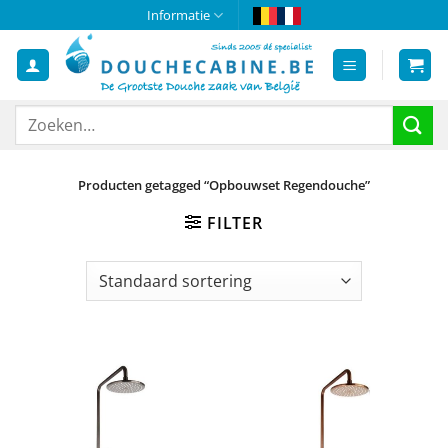
Ga
Informatie
naar
inhoud
Zoeken
naar:
Producten getagged “Opbouwset Regendouche”
FILTER