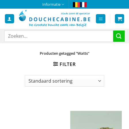
Ga
Informatie
naar
inhoud
Zoeken
naar:
Producten getagged “Watts”
FILTER